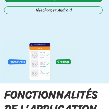
Télécharger Android
FONCTIONNALITÉS